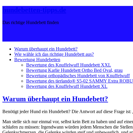
hundebetten-tipps.de
Das richtige Hundebett finden
Warum überhaupt ein Hundebett?
Wie wähle ich das richtige Hundebett aus?
Bewertung Hundebetten
Bewertung des Knuffelwuff Hundebett XXL
Bewertung Karlie Hundebett Ortho Bed Oval, grau
Bewertung orthopädisches Hundebett von Knuffelwuff
Bewertung des tierlando® S5-02 SAMMY Extra ROBUS
Bewertung des Knuffelwuff Hundebett XL
Warum überhaupt ein Hundebett?
Benötigt jeder Hund ein Hundebett? Die Antwort auf diese Frage ist:
Man stelle sich nur einmal vor, selbst kein Bett zu haben und auf 
schlafen zu müssen: Irgendwann würden jedem Menschen die Stellen, 
Gelenkschmerzen
, die Gelenke würden steif und unbeweglich, und s