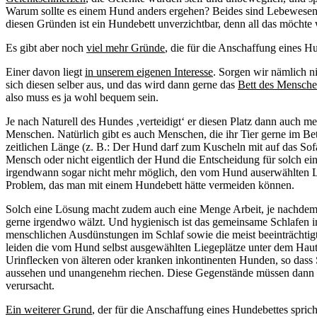
Warum sollte es einem Hund anders ergehen? Beides sind Lebewesen 
diesen Gründen ist ein Hundebett unverzichtbar, denn all das möchte
Es gibt aber noch
viel mehr Gr
ü
nde
, die für die Anschaffung eines H
Einer davon liegt
in unserem eigenen Interesse
. Sorgen wir nämlich n
sich diesen selber aus, und das wird dann gerne das
Bett des Mensche
also muss es ja wohl bequem sein.
Je nach Naturell des Hundes ‚verteidigt‘ er diesen Platz dann auch 
Menschen. Natürlich gibt es auch Menschen, die ihr Tier gerne im Bet
zeitlichen Länge (z. B.: Der Hund darf zum Kuscheln mit auf das Sofa
Mensch oder nicht eigentlich der Hund die Entscheidung für solch ein
irgendwann sogar nicht mehr möglich, den vom Hund auserwählten Li
Problem, das man mit einem Hundebett hätte vermeiden können.
Solch eine Lösung macht zudem auch eine Menge Arbeit, je nachdem, w
gerne irgendwo wälzt. Und hygienisch ist das gemeinsame Schlafen i
menschlichen Ausdünstungen im Schlaf sowie die meist beeinträchtigte
leiden die vom Hund selbst ausgewählten Liegeplätze unter dem Hautf
Urinflecken von älteren oder kranken inkontinenten Hunden, so dass 
aussehen und unangenehm riechen. Diese Gegenstände müssen dann sc
verursacht.
Ein weiterer Grund
, der für die Anschaffung eines Hundebettes sprich