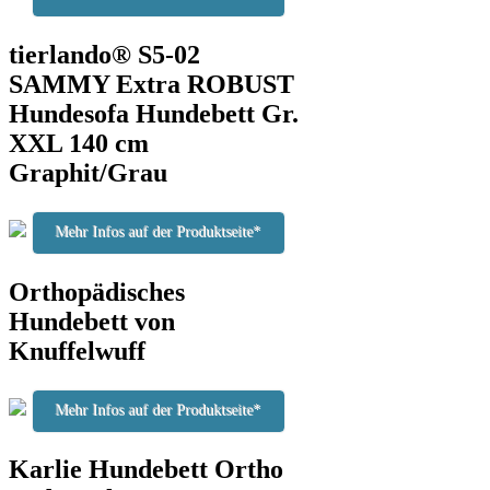
tierlando® S5-02
SAMMY Extra ROBUST
Hundesofa Hundebett Gr.
XXL 140 cm
Graphit/Grau
Mehr Infos auf der Produktseite*
Orthopädisches
Hundebett von
Knuffelwuff
Mehr Infos auf der Produktseite*
Karlie Hundebett Ortho