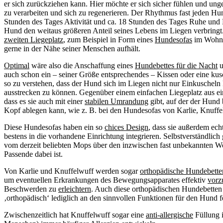
er sich zurückziehen kann. Hier möchte er sich sicher fühlen und ung
zu verarbeiten und sich zu regenerieren. Der Rhythmus fast jeden Hun
Stunden des Tages Aktivität und ca. 18 Stunden des Tages Ruhe und 
Hund den weitaus größeren Anteil seines Lebens im Liegen verbring
zweiten Liegeplatz
, zum Beispiel in Form eines
Hundesofas
im Wohnzi
gerne in der Nähe seiner Menschen aufhält.
Optimal
wäre also die Anschaffung eines
Hundebettes f
ü
r die Nacht
u
auch schon ein – seiner Größe entsprechendes – Kissen oder eine ku
so zu verstehen, dass der Hund sich im Liegen nicht nur Einkuscheln 
ausstrecken zu können. Gegenüber einem einfachen Liegeplatz aus e
dass es sie auch mit einer
stabilen Umrandung
gibt, auf der der Hund
Kopf ablegen kann, wie z. B. bei den Hundesofas von Karlie, Knuffel
Diese Hundesofas haben ein so
chices Design
, dass sie außerdem ech
bestens in die vorhandene Einrichtung integrieren. Selbstverständlich g
vom derzeit beliebten Mops über den inzwischen fast unbekannten Wo
Passende dabei ist.
Von Karlie und Knuffelwuff werden sogar
orthop
ä
dische Hundebette
um eventuellen Erkrankungen des Bewegungsapparates effektiv
vorz
Beschwerden zu
erleichtern
. Auch diese orthopädischen Hundebetten 
‚orthopädisch‘ lediglich an den sinnvollen Funktionen für den Hund 
Zwischenzeitlich hat Knuffelwuff sogar eine
anti-allergische
Füllung i