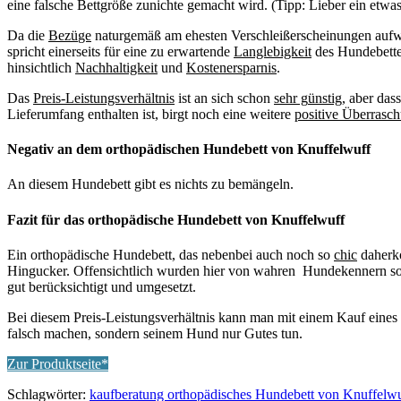
eine falsche Bettgröße zunichte gemacht wird. (Tipp: Lieber ein etwas
Da die
Bez
ü
ge
naturgemäß am ehesten Verschleißerscheinungen aufw
spricht einerseits für eine zu erwartende
Langlebigkeit
des Hundebettes.
hinsichtlich
Nachhaltigkeit
und
Kostenersparnis
.
Das
Preis-Leistungsverh
ä
ltnis
ist an sich schon
sehr g
ü
nstig
, aber das
Lieferumfang enthalten ist, birgt noch eine weitere
positive
Ü
berrasc
Negativ an dem orthopädischen Hundebett von Knuffelwuff
An diesem Hundebett gibt es nichts zu bemängeln.
Fazit für das orthopädische Hundebett von Knuffelwuff
Ein orthopädische Hundebett, das nebenbei auch noch so
chic
daherk
Hingucker. Offensichtlich wurden hier von wahren Hundekennern s
gut berücksichtigt und umgesetzt.
Bei diesem Preis-Leistungsverhältnis kann man mit einem Kauf eines 
falsch machen, sondern seinem Hund nur Gutes tun.
Zur Produktseite*
Schlagwörter:
kaufberatung orthopädisches Hundebett von Knuffelw