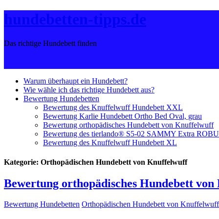
hundebetten-tipps.de
Das richtige Hundebett finden
Warum überhaupt ein Hundebett?
Wie wähle ich das richtige Hundebett aus?
Bewertung Hundebetten
Bewertung des Knuffelwuff Hundebett XXL
Bewertung Karlie Hundebett Ortho Bed Oval, grau
Bewertung orthopädisches Hundebett von Knuffelwuff
Bewertung des tierlando® S5-02 SAMMY Extra ROBUS
Bewertung des Knuffelwuff Hundebett XL
Kategorie:
Orthopädischen Hundebett von Knuffelwuff
Bewertung orthopädisches Hundebett von 
Bewertung Hundebetten
Orthopädischen Hundebett von Knuffelwuff