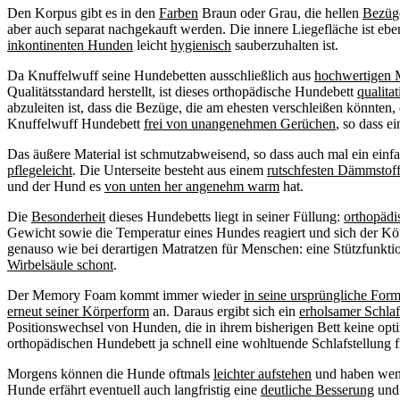
Den Korpus gibt es in den
Farben
Braun oder Grau, die hellen
Bez
ü
g
aber auch separat nachgekauft werden. Die innere Liegefläche ist eb
inkontinenten Hunden
leicht
hygienisch
sauberzuhalten ist.
Da Knuffelwuff seine Hundebetten ausschließlich aus
hochwertigen M
Qualitätsstandard herstellt, ist dieses orthopädische Hundebett
qualita
abzuleiten ist, dass die Bezüge, die am ehesten verschleißen könnten,
Knuffelwuff Hundebett
frei von unangenehmen Ger
ü
chen
, so dass e
Das äußere Material ist schmutzabweisend, so dass auch mal ein einfa
pflegeleicht
. Die Unterseite besteht aus einem
rutschfesten D
ä
mmstof
und der Hund es
von unten her angenehm warm
hat.
Die
Besonderheit
dieses Hundebetts liegt in seiner Füllung:
orthop
ä
d
Gewicht sowie die Temperatur eines Hundes reagiert und sich der Kö
genauso wie bei derartigen Matratzen für Menschen: eine Stützfunkt
Wirbels
ä
ule schont
.
Der Memory Foam kommt immer wieder
in seine urspr
ü
ngliche Form
erneut seiner K
ö
rperform
an. Daraus ergibt sich ein
erholsamer Schlaf
Positionswechsel von Hunden, die in ihrem bisherigen Bett keine optim
orthopädischen Hundebett ja schnell eine wohltuende Schlafstellung f
Morgens können die Hunde oftmals
leichter aufstehen
und haben weni
Hunde erfährt eventuell auch langfristig eine
deutliche Besserung
und 