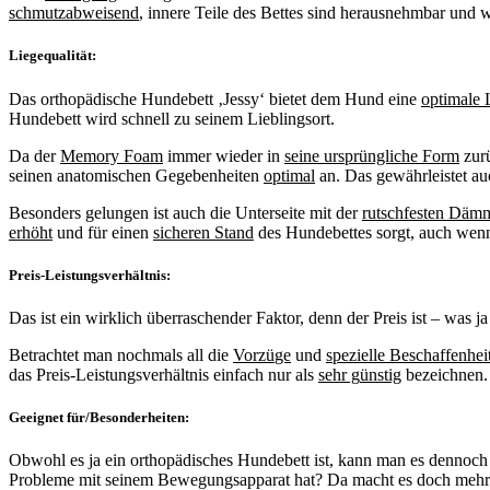
schmutzabweisend
, innere Teile des Bettes sind herausnehmbar und 
Liegequalit
ä
t:
Das orthopädische Hundebett ‚Jessy‘ bietet dem Hund eine
optimale 
Hundebett wird schnell zu seinem Lieblingsort.
Da der
Memory Foam
immer wieder in
seine urspr
ü
ngliche Form
zurü
seinen anatomischen Gegebenheiten
optimal
an. Das gewährleistet a
Besonders gelungen ist auch die Unterseite mit der
rutschfesten D
ä
m
erh
ö
ht
und für einen
sicheren Stand
des Hundebettes sorgt, auch wenn
Preis-Leistungsverh
ä
ltnis:
Das ist ein wirklich überraschender Faktor, denn der Preis ist – was ja
Betrachtet man nochmals all die
Vorz
ü
ge
und
spezielle Beschaffenhei
das Preis-Leistungsverhältnis einfach nur als
sehr g
ü
nstig
bezeichnen.
Geeignet f
ü
r/Besonderheiten:
Obwohl es ja ein orthopädisches Hundebett ist, kann man es dennoch
Probleme mit seinem Bewegungsapparat hat? Da macht es doch meh