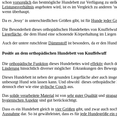
schon
vorsorglich
das bestmögliche Hundebett zur Verfügung zu stell
Leistungsverh
ä
ltnis
angeboten wird, ist es im Vergleich zu anderen ’
wenn überhaupt.
Da es ‚Jessy‘ in unterschiedlichen Größen gibt, ist für
Hunde jeder Gr
Die Besonderheit dieses orthopädischen Hundebettes von Knuffelwuff 
Liegefl
ä
che,
die dem Hund eine schonende Körperhaltung im Liegen v
Auch der untere rutschfeste
D
ä
mmstoff
ist besonders, da er den Hun
Positiv an dem orthopädischen Hundebett von Knuffelwuff
Die
orthop
ä
dische Funktion
dieses Hundebettes wird
effektiv
durch 
Linderung
hinsichtlich diverser möglicher Erkrankungen des Beweg
Dieses Hundebett ist neben der gesunden Liegefläche aber auch insg
unbesorgt Hund sein lassen kann. Und obwohl dieses orthopädische
dennoch eher wie eine
stylische Couch
aus.
Das
solide verarbeitete Material
ist von
sehr guter Qualit
ä
t
und
strapaz
hygienischen Aspekte
sind gut berücksichtigt.
Dass es ein Hundebett gleich in
vier Gr
öß
en
gibt, und zwar auch noch 
Ausnahme
dar. So ist gewährleistet, dass es für
jede Hundegr
öß
e ein 