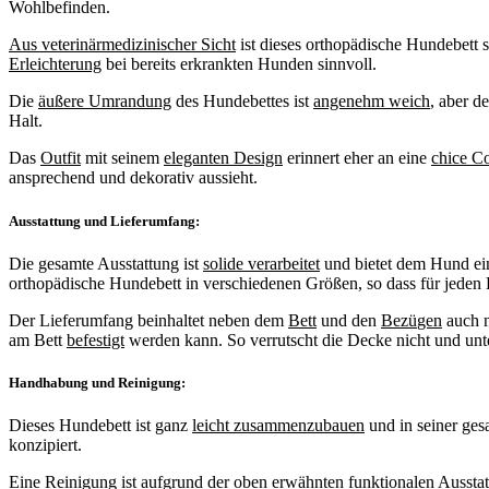
Wohlbefinden.
Aus veterin
ä
rmedizinischer Sicht
ist dieses orthopädische Hundebett
Erleichterung
bei bereits erkrankten Hunden sinnvoll.
Die
ä
u
ß
ere Umrandung
des Hundebettes ist
angenehm weich
, aber 
Halt.
Das
Outfit
mit seinem
eleganten Design
erinnert eher an eine
chice C
ansprechend und dekorativ aussieht.
Ausstattung und Lieferumfang:
Die gesamte Ausstattung ist
solide verarbeitet
und bietet dem Hund ei
orthopädische Hundebett in verschiedenen Größen, so dass für jeden H
Der Lieferumfang beinhaltet neben dem
Bett
und den
Bez
ü
gen
auch 
am Bett
befestigt
werden kann. So verrutscht die Decke nicht und unt
Handhabung und Reinigung:
Dieses Hundebett ist ganz
leicht zusammenzubauen
und in seiner ge
konzipiert.
Eine
Reinigung
ist aufgrund der oben erwähnten funktionalen Aussta