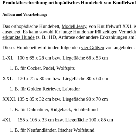
Produktbeschreibung orthopädisches Hundebett von Knuffelwuf
Aufbau und Verarbeitung:
Das orthopädische Hundebett,
Modell Jessy
, von Knuffelwuff XXL ist
ausgelegt. Es kann sowohl für
junge Hunde
zur frühzeitigen
Vermeid
erkrankte Hunde
(z. B.: HD, Arthrose oder andere Erkrankungen am 
Dieses Hundebett wird in den folgenden
vier Gr
öß
en
von angeboten:
L-XL 100 x 65 x 28 cm bzw. Liegefläche 66 x 53 cm
B. für Cocker, Pudel, Wolfspitz
XXL 120 x 75 x 30 cm bzw. Liegefläche 80 x 60 cm
B. für Golden Retriever, Labrador
XXXL 135 x 85 x 32 cm bzw. Liegefläche 90 x 70 cm
B. für Dalmatiner, Ridgeback, Schäferhund
4XL 155 x 105 x 33 cm bzw. Liegefläche 100 x 85 cm
B. für Neufundländer, Irischer Wolfshund