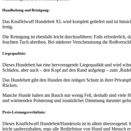
Handhabung und Reinigung:
Das Knuffelwuff Hundebett XL wird komplett geliefert und ist hinsic
fertig.
Die Reinigung ist ebenfalls leicht durchzuführen: Falls erforderlich, 
feuchten Tuch abreiben. Bei stärkerer Verschmutzung die Reißversc
Liegequalit
ä
t:
Dieses Hundebett hat eine hervorragende Liegequalität und wird sc
Schlafen, aber auch – den Kopf auf den Rand aufgelegt – zum ‚Rud
Das Hundebett gibt den Hunden den nötigen Schutz in ihrer Privatsph
Rücken.
Manche Hunde haben am Bauch nur wenig Fell, deshalb sind viele Hun
und wärmenden Polsterung und zusätzlicher Dämmung darunter gefu
Preis-Leistungsverh
ä
ltnis:
Dieses Knuffelwuff Hundebett/Hundesofa ist in allem überzeugend: he
leicht sauberzuhalten, ergo alle Bedürfnisse von Hund und Mensch erf