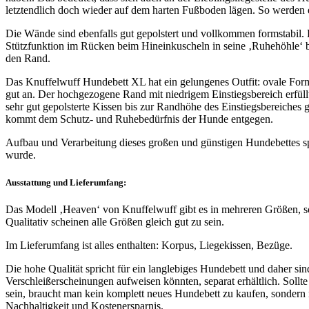
letztendlich doch wieder auf dem harten Fußboden lägen. So werden 
Die Wände sind ebenfalls gut gepolstert und vollkommen formstabil. D
Stützfunktion im Rücken beim Hineinkuscheln in seine ‚Ruhehöhle‘ 
den Rand.
Das Knuffelwuff Hundebett XL hat ein gelungenes Outfit: ovale Form, 
gut an. Der hochgezogene Rand mit niedrigem Einstiegsbereich erfüllt
sehr gut gepolsterte Kissen bis zur Randhöhe des Einstiegsbereiches 
kommt dem Schutz- und Ruhebedürfnis der Hunde entgegen.
Aufbau und Verarbeitung dieses großen und günstigen Hundebettes sp
wurde.
Ausstattung und Lieferumfang:
Das Modell ‚Heaven‘ von Knuffelwuff gibt es in mehreren Größen, so d
Qualitativ scheinen alle Größen gleich gut zu sein.
Im Lieferumfang ist alles enthalten: Korpus, Liegekissen, Bezüge.
Die hohe Qualität spricht für ein langlebiges Hundebett und daher s
Verschleißerscheinungen aufweisen könnten, separat erhältlich. Soll
sein, braucht man kein komplett neues Hundebett zu kaufen, sondern 
Nachhaltigkeit und Kostenersparnis.