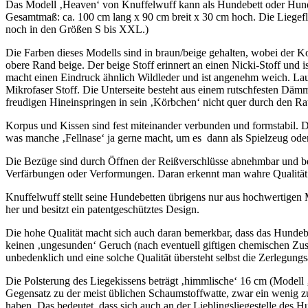
Das Modell ‚Heaven‘ von Knuffelwuff kann als Hundebett oder Hund
Gesamtmaß: ca. 100 cm lang x 90 cm breit x 30 cm hoch. Die Liegefl
noch in den Größen S bis XXL.)
Die Farben dieses Modells sind in braun/beige gehalten, wobei der Ko
obere Rand beige. Der beige Stoff erinnert an einen Nicki-Stoff und i
macht einen Eindruck ähnlich Wildleder und ist angenehm weich. Laut
Mikrofaser Stoff. Die Unterseite besteht aus einem rutschfesten Däm
freudigen Hineinspringen in sein ‚Körbchen‘ nicht quer durch den Ra
Korpus und Kissen sind fest miteinander verbunden und formstabil. D
was manche ‚Fellnase‘ ja gerne macht, um es dann als Spielzeug ode
Die Bezüge sind durch Öffnen der Reißverschlüsse abnehmbar und b
Verfärbungen oder Verformungen. Daran erkennt man wahre Qualität
Knuffelwuff stellt seine Hundebetten übrigens nur aus hochwertigen 
her und besitzt ein patentgeschütztes Design.
Die hohe Qualität macht sich auch daran bemerkbar, dass das Hundebe
keinen ‚ungesunden‘ Geruch (nach eventuell giftigen chemischen Zusä
unbedenklich und eine solche Qualität übersteht selbst die Zerlegung
Die Polsterung des Liegekissens beträgt ‚himmlische‘ 16 cm (Modell 
Gegensatz zu der meist üblichen Schaumstoffwatte, zwar ein wenig
haben. Das bedeutet, dass sich auch an der Lieblingsliegestelle des 