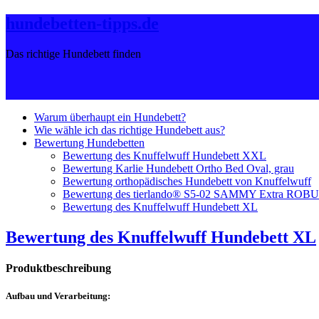
hundebetten-tipps.de
Das richtige Hundebett finden
Warum überhaupt ein Hundebett?
Wie wähle ich das richtige Hundebett aus?
Bewertung Hundebetten
Bewertung des Knuffelwuff Hundebett XXL
Bewertung Karlie Hundebett Ortho Bed Oval, grau
Bewertung orthopädisches Hundebett von Knuffelwuff
Bewertung des tierlando® S5-02 SAMMY Extra ROBUS
Bewertung des Knuffelwuff Hundebett XL
Bewertung des Knuffelwuff Hundebett XL
Produktbeschreibung
Aufbau und Verarbeitung: