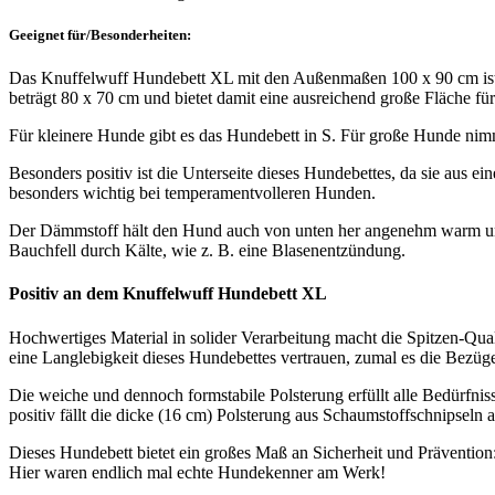
Geeignet f
ü
r/Besonderheiten:
Das Knuffelwuff Hundebett XL mit den Außenmaßen 100 x 90 cm ist 
beträgt 80 x 70 cm und bietet damit eine ausreichend große Fläche f
Für kleinere Hunde gibt es das Hundebett in S. Für große Hunde n
Besonders positiv ist die Unterseite dieses Hundebettes, da sie aus ei
besonders wichtig bei temperamentvolleren Hunden.
Der Dämmstoff hält den Hund auch von unten her angenehm warm un
Bauchfell durch Kälte, wie z. B. eine Blasenentzündung.
Positiv an dem Knuffelwuff Hundebett XL
Hochwertiges Material in solider Verarbeitung macht die Spitzen-Qua
eine Langlebigkeit dieses Hundebettes vertrauen, zumal es die Bezüg
Die weiche und dennoch formstabile Polsterung erfüllt alle Bedürfnis
positiv fällt die dicke (16 cm) Polsterung aus Schaumstoffschnipseln 
Dieses Hundebett bietet ein großes Maß an Sicherheit und Prävention: 
Hier waren endlich mal echte Hundekenner am Werk!